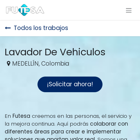
Ir al contenido
Todos los trabajos
Lavador De Vehiculos
MEDELLÍN
,
Colombia
¡Solicitar ahora!
En
Futesa
creemos en las personas, el servicio y
la mejora continua. Aquí podrás
colaborar con
diferentes áreas para crear e implementar
soluciones que aportan valor real
. Somos una